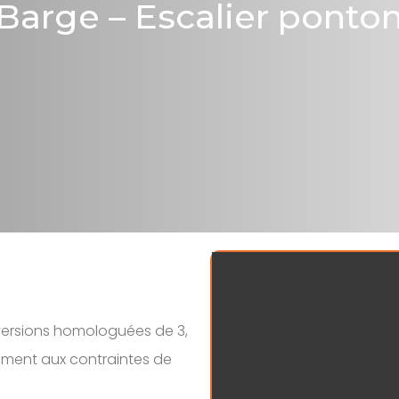
Barge – Escalier ponto
 versions homologuées de 3,
sément aux contraintes de