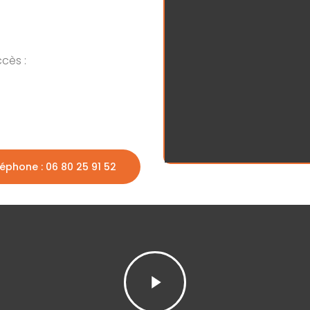
ccès :
éphone : 06 80 25 91 52
Play
Video