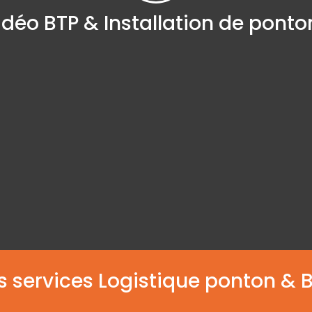
idéo BTP & Installation de ponto
 solutions clés en main s’adaptent à toutes les du
d’intervention, d’une journée à plusieurs semaines.
pondent aux plus hauts standards de qualité, d’acces
nt et de sécurité, afin de garantir des installations
onfortables et parfaitement conformes aux exigenc
professionnelles.
s services Logistique ponton & B