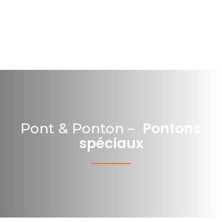
Pontons
Pont & Ponton –
spéciaux