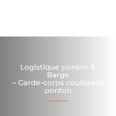
Logistique ponton &
Barge
– Garde-corps coulissant
ponton