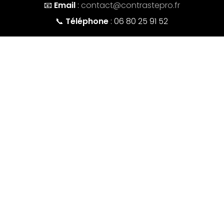
📧
Email
:
contact@contrastepro.fr
📞
Téléphone
: 06 80 25 91 52