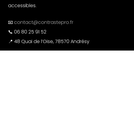
accessibles.
📧
contact@contrastepro.fr
📞 06 80 25 91 52
📍 48 Quai de l’Oise, 78570 Andrésy