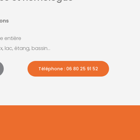
sons
e entière
, lac, étang, bassin…
Téléphone : 06 80 25 91 52