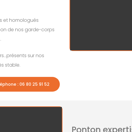
.
sés et homologués
ation de nos garde-corps
.
iers…présents sur nos
s stable.
éphone : 06 80 25 91 52
Ponton expert