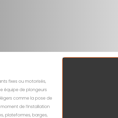
s
ts fixes ou motorisés,
e équipe de plongeurs
x légers comme la pose de
 moment de l’installation
és, plateformes, barges,