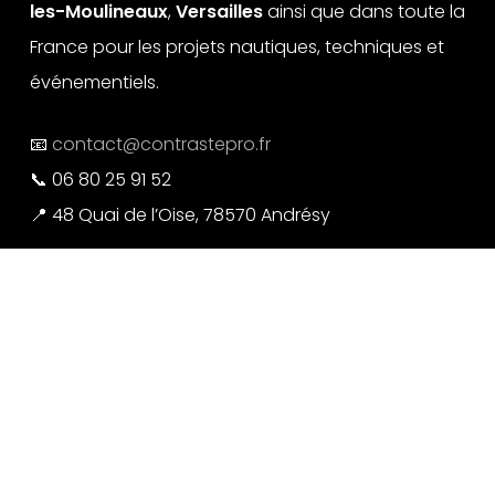
les-Moulineaux
,
Versailles
ainsi que dans toute la
France pour les projets nautiques, techniques et
événementiels.
📧
contact@contrastepro.fr
📞 06 80 25 91 52
📍 48 Quai de l’Oise, 78570 Andrésy