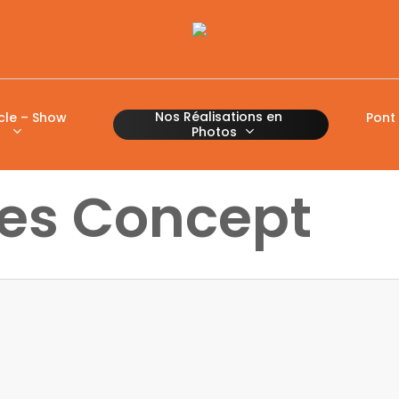
Nos Réalisations en
cle – Show
Pont
Photos
les Concept