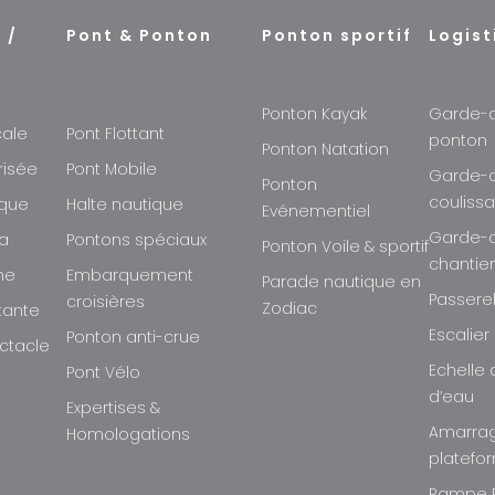
 /
Pont & Ponton
Ponton sportif
Logist
Ponton Kayak
Garde-
cale
Pont Flottant
ponton
Ponton Natation
risée
Pont Mobile
Garde-
Ponton
couliss
ique
Halte nautique
Evénementiel
Garde-
ma
Pontons spéciaux
Ponton Voile & sportif
chantie
ne
Embarquement
Parade nautique en
Passere
croisières
Zodiac
ttante
Escalier
Ponton anti-crue
ctacle
Echelle 
Pont Vélo
d’eau
Expertises &
Amarra
Homologations
platefo
Rampe 