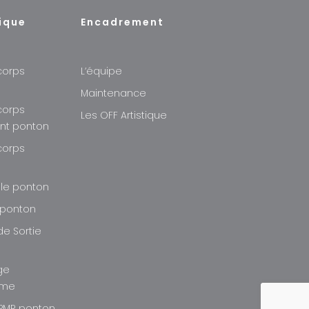
ique
Encadrement
corps
L’équipe
Maintenance
corps
Les OFF Artistique
ant ponton
corps
r
lle ponton
 ponton
de Sortie
ge
rme
PMR ponton