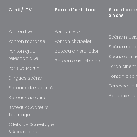
Ciné/ TV
Feux d'artifice
Spectacle
Show
Ponton fixe
Ponton feux
Scène musi
Ponton motorisé
Ponton chapelet
Scène moto
Ponton grue
Bateau d’installation
Scène artist
télescopique
Bateau d’assistance
Ecran ciné
Paris St-Martin
Ponton pisci
Elingues scène
Terrasse flo
Bateaux de sécurité
Bateaux spe
Bateaux acteurs
Bateaux Cadreurs
Tournage
Gilets de Sauvetage
& Accessoires